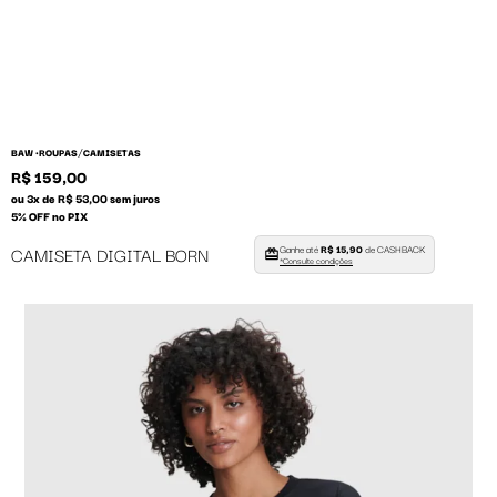
/
BAW •
ROUPAS
CAMISETAS
R$ 159,00
ou 3x de R$ 53,00 sem juros
5% OFF no PIX
Ganhe até
R$ 15,90
de CASHBACK
CAMISETA DIGITAL BORN
*Consulte condições