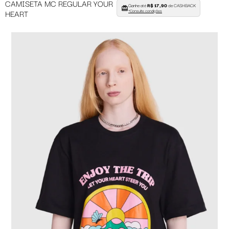
CAMISETA MC REGULAR YOUR
Ganhe até
R$ 17,90
de CASHBACK
HEART
*Consulte condições