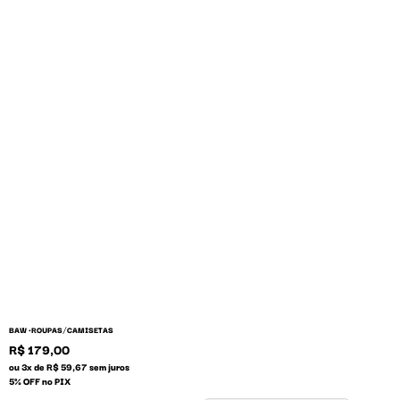
/
BAW •
ROUPAS
CAMISETAS
R$ 179,00
ou 3x de R$ 59,67 sem juros
5% OFF no PIX