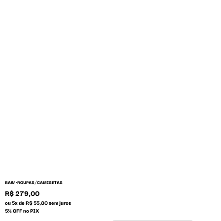
/
BAW •
ROUPAS
CAMISETAS
R$ 279,00
ou 5x de R$ 55,80 sem juros
5% OFF no PIX