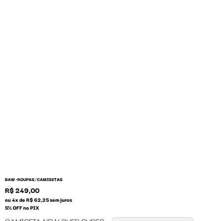
/
BAW •
ROUPAS
CAMISETAS
R$ 249,00
ou 4x de R$ 62,25 sem juros
5% OFF no PIX
CAMISETA NEW OVER SURFS