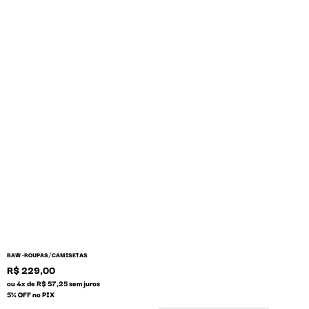
/
BAW •
ROUPAS
CAMISETAS
R$ 229,00
ou 4x de R$ 57,25 sem juros
5% OFF no PIX