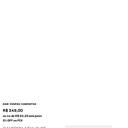
/
BAW •
ROUPAS
CAMISETAS
R$ 249,00
ou 4x de R$ 62,25 sem juros
5% OFF no PIX
CAMISETA NEW OVER