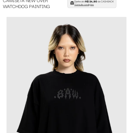
Ganhe até
R$ 24,90
de CASHBACK
WATCHDOG PAINTING
*Consulte condições