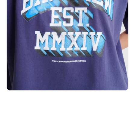
PP
P
M
G
GG
GGG