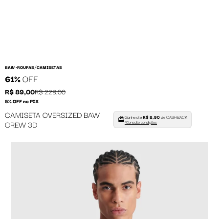
/
BAW •
ROUPAS
CAMISETAS
61%
OFF
R$ 89,00
R$ 229,00
5% OFF no PIX
CAMISETA OVERSIZED BAW
Ganhe até
R$ 8,90
de CASHBACK
CREW 3D
*Consulte condições