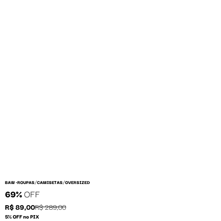
/
/
BAW •
ROUPAS
CAMISETAS
OVERSIZED
69%
OFF
R$ 89,00
R$ 289,00
5% OFF no PIX