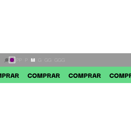
PP
P
M
G
GG
GGG
|
R COMPRAR COMPRAR COMPRAR
DESCRIÇÃO
Não há descrição para este produto