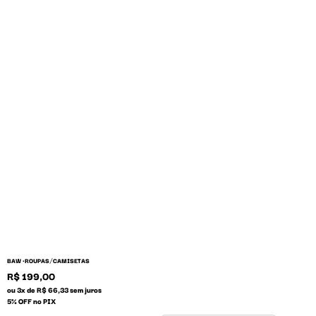
/
BAW •
ROUPAS
CAMISETAS
R$ 199,00
ou 3x de R$ 66,33 sem juros
5% OFF no PIX