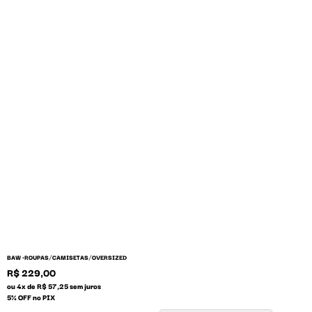
/
/
BAW •
ROUPAS
CAMISETAS
OVERSIZED
R$ 229,00
ou 4x de R$ 57,25 sem juros
5% OFF no PIX