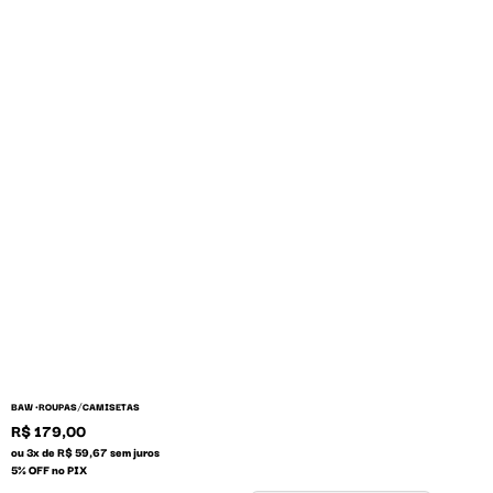
/
BAW •
ROUPAS
CAMISETAS
R$ 179,00
ou 3x de R$ 59,67 sem juros
5% OFF no PIX