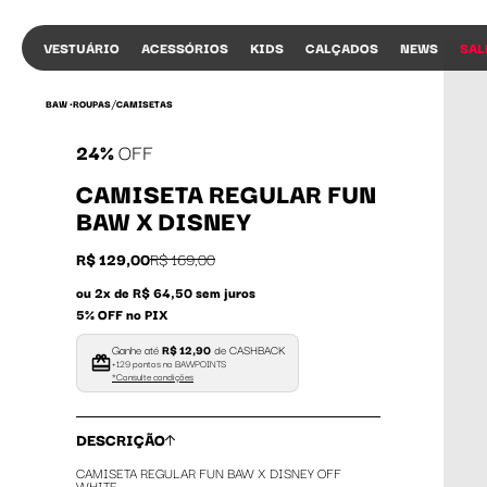
VESTUÁRIO
ACESSÓRIOS
KIDS
CALÇADOS
NEWS
SAL
/
BAW •
ROUPAS
CAMISETAS
24%
OFF
CAMISETA REGULAR FUN
BAW X DISNEY
R$ 129,00
R$ 169,00
ou 2x de R$ 64,50 sem juros
5% OFF no PIX
Ganhe até
R$ 12,90
de CASHBACK
+129 pontos no BAWPOINTS
*Consulte condições
DESCRIÇÃO
CAMISETA REGULAR FUN BAW X DISNEY OFF
WHITE