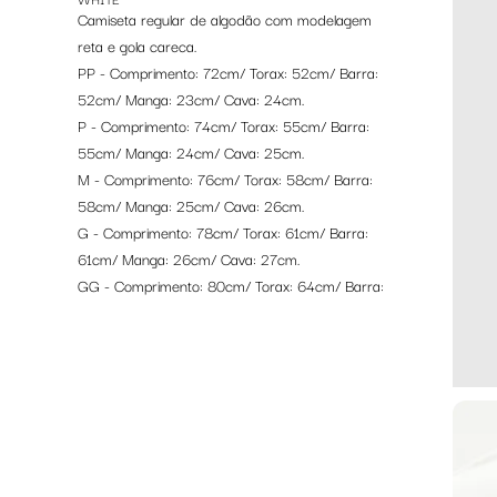
Camiseta regular de algodão com modelagem
reta e gola careca.
PP - Comprimento: 72cm/ Torax: 52cm/ Barra:
52cm/ Manga: 23cm/ Cava: 24cm.
P - Comprimento: 74cm/ Torax: 55cm/ Barra:
55cm/ Manga: 24cm/ Cava: 25cm.
M - Comprimento: 76cm/ Torax: 58cm/ Barra:
58cm/ Manga: 25cm/ Cava: 26cm.
G - Comprimento: 78cm/ Torax: 61cm/ Barra:
61cm/ Manga: 26cm/ Cava: 27cm.
GG - Comprimento: 80cm/ Torax: 64cm/ Barra:
64cm/ Manga: 27cm/ Cava: 28cm.
GGG - Comprimento: 82cm/ Torax: 67cm/
Barra: 67cm/ Manga: 28cm/ Cava: 29cm.
Composição: 100% Algodão.
*MEDIDAS APROXIMADAS. Variação de até
3%.
*CORES APROXIMADAS. Devido as diferentes