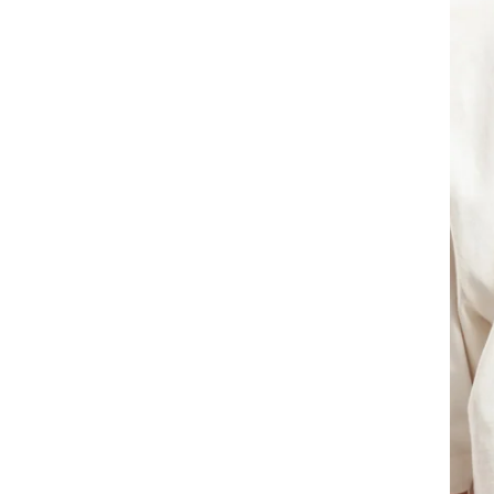
telas existentes, as cores podem variar de tom e
vivacidade.
*Este anúncio se refere somente a Camiseta. Os
demais itens contidos na imagem, são vendidos
separadamente.
Todas as peças da BAW Clothing são criadas e
produzidas no Brasil.