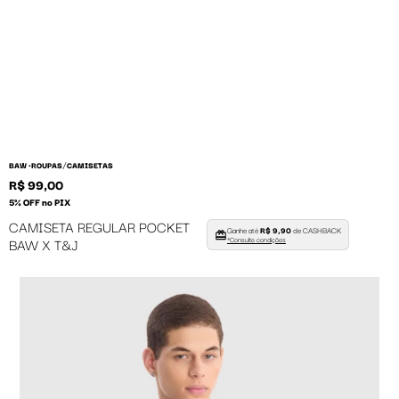
/
BAW •
ROUPAS
CAMISETAS
R$ 99,00
5% OFF no PIX
CAMISETA REGULAR POCKET
Ganhe até
R$ 9,90
de CASHBACK
BAW X T&J
*Consulte condições