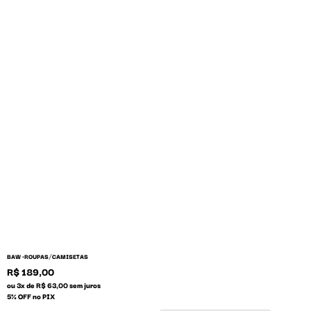
/
BAW •
ROUPAS
CAMISETAS
R$ 189,00
ou 3x de R$ 63,00 sem juros
5% OFF no PIX