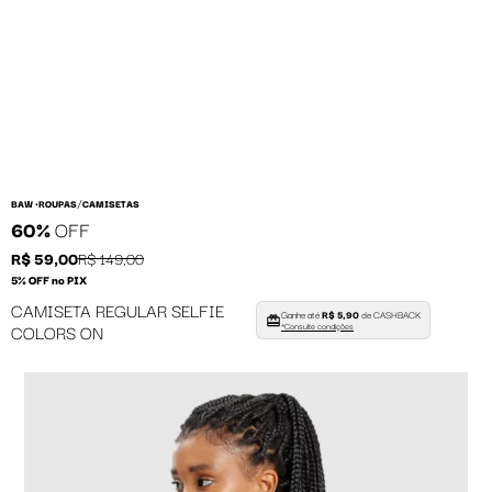
/
BAW •
ROUPAS
CAMISETAS
60%
OFF
R$ 59,00
R$ 149,00
5% OFF no PIX
CAMISETA REGULAR SELFIE
Ganhe até
R$ 5,90
de CASHBACK
COLORS ON
*Consulte condições