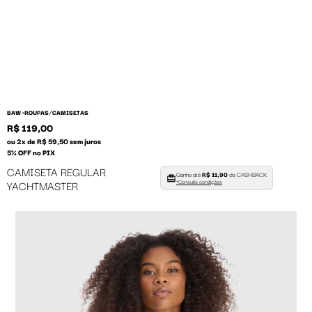
/
BAW •
ROUPAS
CAMISETAS
R$ 119,00
ou 2x de R$ 59,50 sem juros
5% OFF no PIX
CAMISETA REGULAR
Ganhe até
R$ 11,90
de CASHBACK
YACHTMASTER
*Consulte condições