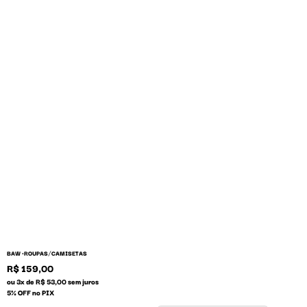
/
BAW •
ROUPAS
CAMISETAS
R$ 159,00
ou 3x de R$ 53,00 sem juros
5% OFF no PIX