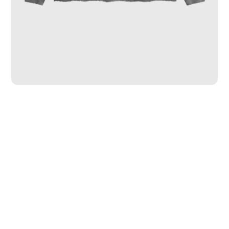
PP
P
M
G
GG
GGG