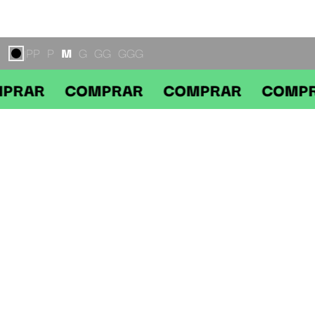
PP
P
M
G
GG
GGG
|
AR COMPRAR COMPRAR COMPRA
DESCRIÇÃO
CREWNECK BAW ENT PRETO
O Moletom
Crewneck
BAW Ent é a escolha ideal para quem busca um
visual autêntico, clean e cheio de atitude. Desenvolvido em moletinho
sem felpa, ele une o corte clássico da gola careca a detalhes de
acabamento desgastado que são tendência absoluta no streetwear.
Destaques Técnicos:
Gola Crewneck: Modelagem careca tradicional que oferece
versatilidade e excelente encaixe no corpo.