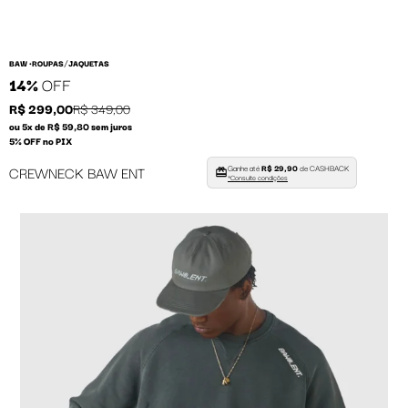
/
BAW •
ROUPAS
JAQUETAS
14%
OFF
R$ 299,00
R$ 349,00
ou 5x de R$ 59,80 sem juros
5% OFF no PIX
Ganhe até
R$ 29,90
de CASHBACK
CREWNECK BAW ENT
*Consulte condições