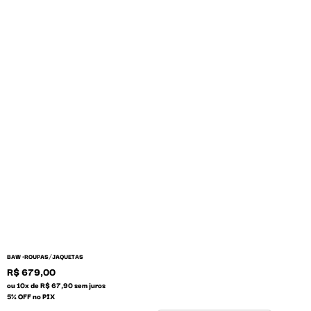
/
BAW •
ROUPAS
JAQUETAS
R$ 679,00
ou 10x de R$ 67,90 sem juros
5% OFF no PIX