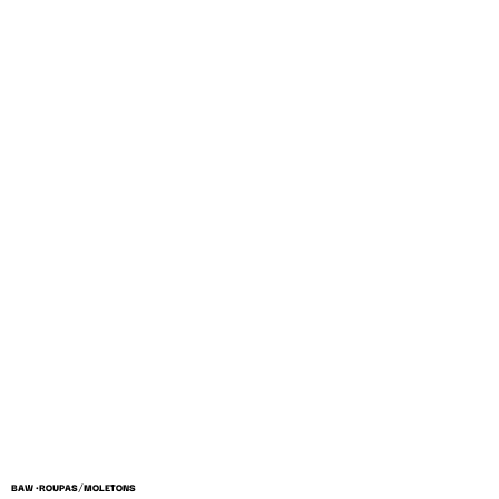
/
BAW •
ROUPAS
MOLETONS