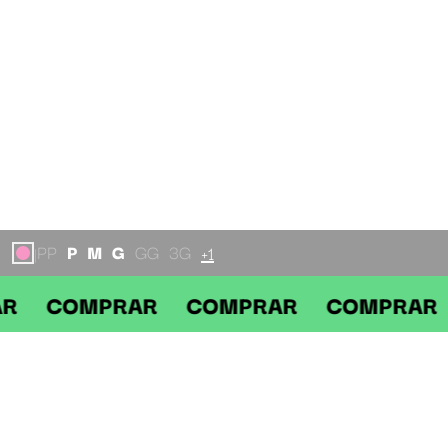
PP
P
M
G
GG
3G
+1
|
AR COMPRAR COMPRAR COMPRAR
DESCRIÇÃO
JAQUETA MOLETOM BAW PRINTS PINK CHEETAH