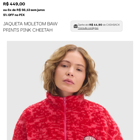
R$ 449,00
ou 8x de R$ 56,13 sem juros
5% OFF no PIX
JAQUETA MOLETOM BAW
Ganhe até
R$ 44,90
de CASHBACK
PRINTS PINK CHEETAH
*Consulte condições