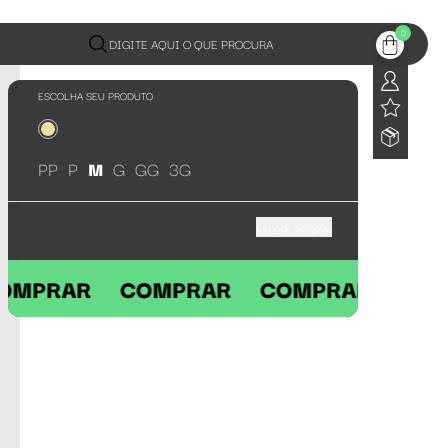
0
DIGITE AQUI O QUE PROCURA
ESCOLHA SEU PRODUTO
PP
P
M
G
GG
3G
Limpar seleção
 COMPRAR COMPRAR COMPRAR C
ÚLTIMAS 2 UNIDADES