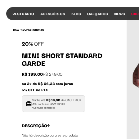
VESTUÁRIO
ACESSÓRIOS
KIDS
CALÇADOS
NEWS
SAL
/
BAW •
ROUPAS
SHORTS
20%
OFF
MINI SHORT STANDARD
GARDE
R$ 199,00
R$ 249,00
ou 3x de R$ 66,33 sem juros
COMPRA
5% OFF no PIX
Ganhe até
R$ 19,90
de CASHBACK
+199 pontos no BAWPOINTS
*Consulte condições
DESCRIÇÃO
Não há descrição para este produto