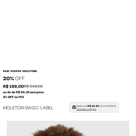
/
BAW •
ROUPAS
MOLETONS
20%
OFF
R$ 199,00
R$ 249,00
ou 3x de R$ 66,33 sem juros
5% OFF no PIX
Ganhe até
R$ 19,90
de CASHBACK
MOLETOM BASIC LABEL
*Consulte condições