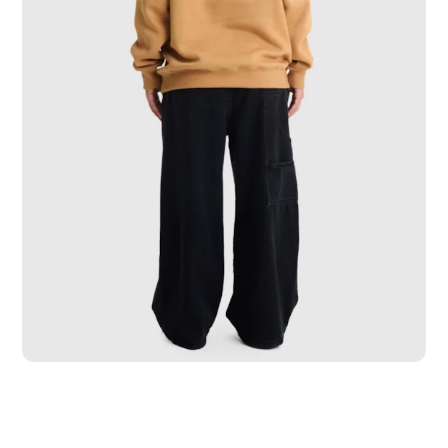
PP
P
M
G
GG
GGG