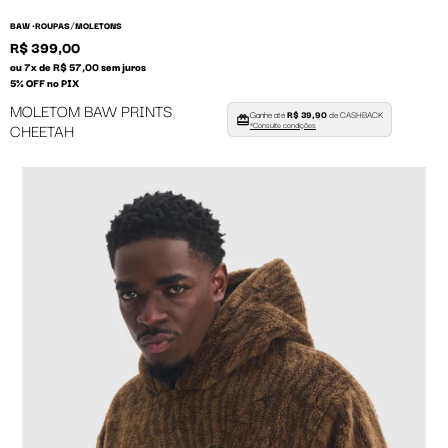
/
BAW •
ROUPAS
MOLETONS
R$ 399,00
ou 7x de R$ 57,00 sem juros
5% OFF no PIX
MOLETOM BAW PRINTS
Ganhe até
R$ 39,90
de CASHBACK
CHEETAH
*Consulte condições