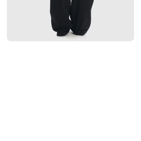
PP
P
M
G
GG
GGG