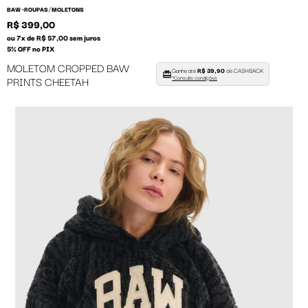
/
BAW •
ROUPAS
MOLETONS
R$ 399,00
ou 7x de R$ 57,00 sem juros
5% OFF no PIX
MOLETOM CROPPED BAW
Ganhe até
R$ 39,90
de CASHBACK
PRINTS CHEETAH
*Consulte condições