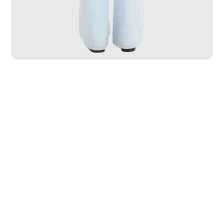
PP
P
M
G
GG
GGG