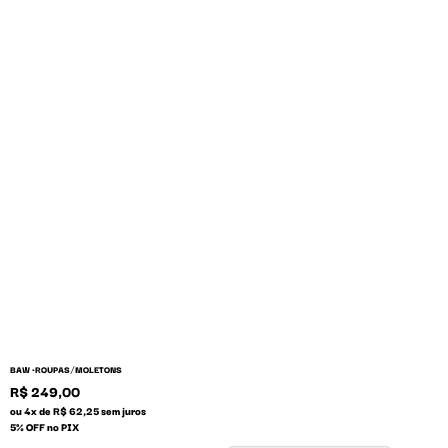
/
BAW •
ROUPAS
MOLETONS
R$ 249,00
ou 4x de R$ 62,25 sem juros
5% OFF no PIX