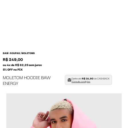
/
BAW •
ROUPAS
MOLETONS
R$ 249,00
ou 4x de R$ 62,25 sem juros
5% OFF no PIX
MOLETOM HOODIE BAW
Ganhe até
R$ 24,90
de CASHBACK
ENERGY
*Consulte condições