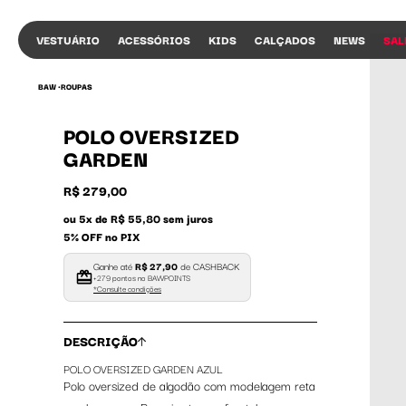
VESTUÁRIO
ACESSÓRIOS
KIDS
CALÇADOS
NEWS
SAL
BAW •
ROUPAS
POLO OVERSIZED
GARDEN
R$ 279,00
ou 5x de R$ 55,80 sem juros
5% OFF no PIX
Ganhe até
R$ 27,90
de CASHBACK
+279 pontos no BAWPOINTS
*Consulte condições
DESCRIÇÃO
POLO OVERSIZED GARDEN AZUL
Polo oversized de algodão com modelagem reta