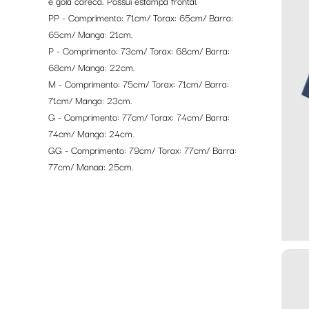
e gola careca. Possui estampa frontal.
PP - Comprimento: 71cm/ Torax: 65cm/ Barra:
65cm/ Manga: 21cm.
P - Comprimento: 73cm/ Torax: 68cm/ Barra:
68cm/ Manga: 22cm.
M - Comprimento: 75cm/ Torax: 71cm/ Barra:
71cm/ Manga: 23cm.
G - Comprimento: 77cm/ Torax: 74cm/ Barra:
74cm/ Manga: 24cm.
GG - Comprimento: 79cm/ Torax: 77cm/ Barra:
77cm/ Manga: 25cm.
GGG - Comprimento: 81cm/ Torax: 80cm/
Barra: 80cm/ Manga: 26cm.
Composição: 98% Algodão e 2% Elastano.
*MEDIDAS APROXIMADAS. Variação de até
3%.
*CORES APROXIMADAS. Devido as diferentes
telas existentes, as cores podem variar de tom e
vivacidade.