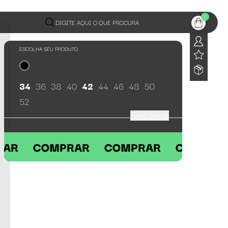
0
DIGITE AQUI O QUE PROCURA
ESCOLHA SEU PRODUTO
34
36
38
40
42
44
46
48
50
52
Limpar seleção
OMPRAR COMPRAR COMPRAR COM
ÚLTIMAS 6 UNIDADES