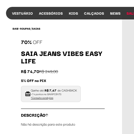
VESTUÁRIO
ACESSÓRIOS
KIDS
CALÇADOS
NEWS
SAL
/
BAW •
ROUPAS
SAIAS
70%
OFF
SAIA JEANS VIBES EASY
LIFE
R$ 74,70
R$ 249,00
5% OFF no PIX
COMPRAR 
Ganhe até
R$ 7,47
de CASHBACK
+74 pontos no BAWPOINTS
*Consulte condições
DESCRIÇÃO
Não há descrição para este produto