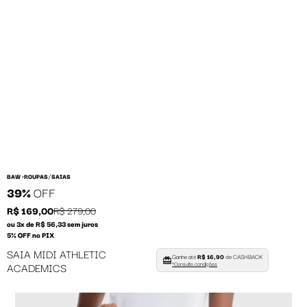
/
BAW •
ROUPAS
SAIAS
39%
OFF
R$ 169,00
R$ 279,00
ou 3x de R$ 56,33 sem juros
5% OFF no PIX
SAIA MIDI ATHLETIC
Ganhe até
R$ 16,90
de CASHBACK
ACADEMICS
*Consulte condições