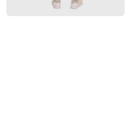
PP
P
M
G
GG
3G
4G