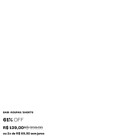
/
BAW •
ROUPAS
SHORTS
61%
OFF
R$ 139,00
R$ 359,00
ou 2x de R$ 69,50 sem juros