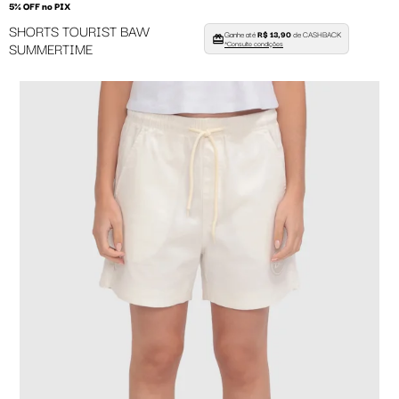
5% OFF no PIX
SHORTS TOURIST BAW
Ganhe até
R$ 13,90
de CASHBACK
SUMMERTIME
*Consulte condições