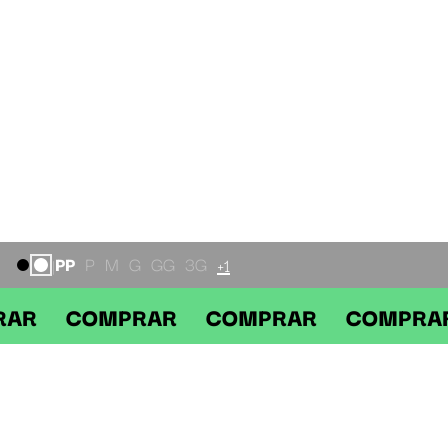
PP
P
M
G
GG
3G
+1
|
 COMPRAR COMPRAR COMPRAR C
DESCRIÇÃO
Não há descrição para este produto