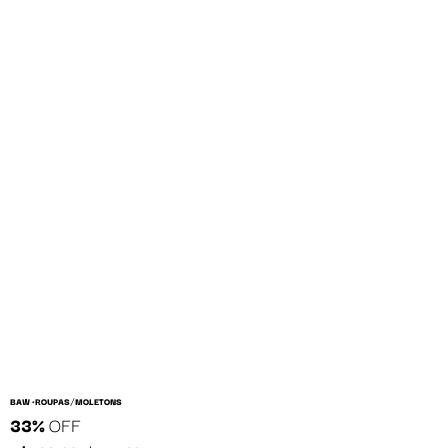
/
BAW •
ROUPAS
MOLETONS
33%
OFF