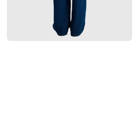
PP
P
M
G
GG
GGG