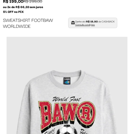
R$ 199,00
R$ 299,00
ou 3x de R$ 66,33 sem juros
5% OFF no PIX
SWEATSHIRT FOOTBAW
Ganhe até
R$ 19,90
de CASHBACK
WORLDWIDE
*Consulte condições