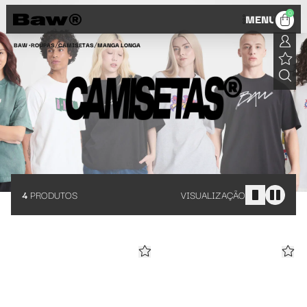
Camisetas Streetwear Baw: o básico que nunca é só básico
0
MENU
/
/
BAW •
ROUPAS
CAMISETAS
MANGA LONGA
4
PRODUTOS
VISUALIZAÇÃO