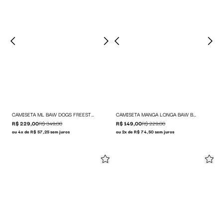
CAMISETA ML BAW DOGS FREESTYLE
CAMISETA MANGA LONGA BAW BLACK & WHITE
R$ 229,00
R$ 349,00
R$ 149,00
R$ 229,00
ou 4x de R$ 57,25 sem juros
ou 2x de R$ 74,50 sem juros