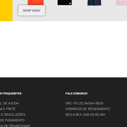
SHOP NOW
S FREQUENTES
FALE CONOSCO
L DE AJUDA
SAC +55 (11) 94564-9626
A E FRETE
HORÁRIOS DE ATENDIMENTO
 E DEVOLUÇÕES
SEG A SEX. DAS 09 ÁS 18H
 DE PAGAMENTO
CA DE PRIVACIDADE