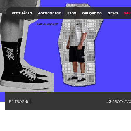
Baw Clothing | Subscript
VESTUÁRIO
ACESSÓRIOS
KIDS
CALÇADOS
NEWS
SAL
BAW •
SUBSCRIPT
FILTROS
6
13
PRODUTO