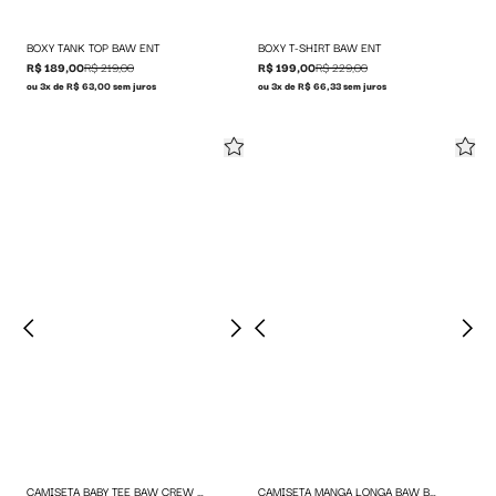
BOXY TANK TOP BAW ENT
BOXY T-SHIRT BAW ENT
R$ 189,00
R$ 219,00
R$ 199,00
R$ 229,00
ou 3x de R$ 63,00 sem juros
ou 3x de R$ 66,33 sem juros
CAMISETA BABY TEE BAW CREW NOISE MAKERS
CAMISETA MANGA LONGA BAW BLACK & WHITE