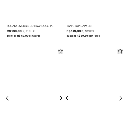
REGATA OVERSIZED BAW DOGS PUMP THE BASS
TANK TOP BAW ENT
R$ 189,00
R$ 289,00
R$ 119,00
R$ 139,00
ou 3x de R$ 63,00 sem juros
ou 2x de R$ 59,50 sem juros