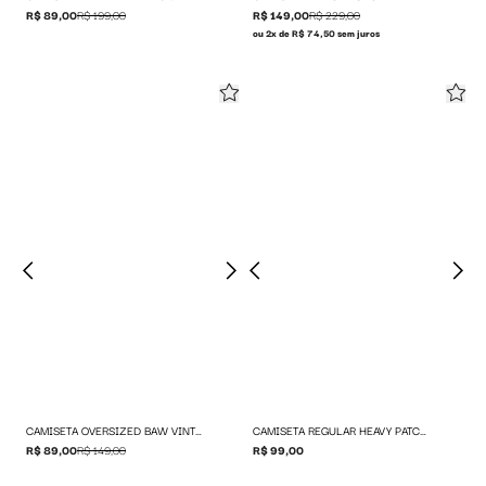
R$ 89,00
R$ 199,00
R$ 149,00
R$ 229,00
ou 2x de R$ 74,50 sem juros
CAMISETA OVERSIZED BAW VINTAGE ARCH
CAMISETA REGULAR HEAVY PATCH LOGO
R$ 89,00
R$ 149,00
R$ 99,00