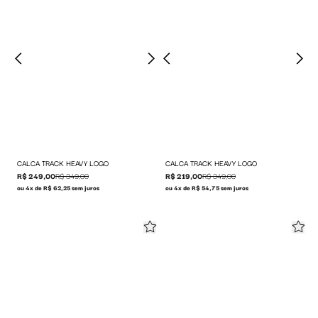
CALCA TRACK HEAVY LOGO
CALCA TRACK HEAVY LOGO
R$ 249,00
R$ 349,00
R$ 219,00
R$ 349,00
ou 4x de R$ 62,25 sem juros
ou 4x de R$ 54,75 sem juros