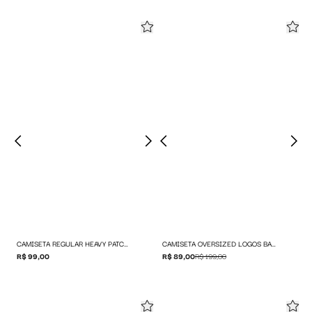
CAMISETA REGULAR HEAVY PATCH LOGO
CAMISETA OVERSIZED LOGOS BAWXHELLO KITTY
R$ 99,00
R$ 89,00
R$ 199,00