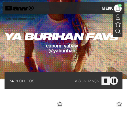
Baw e Ya Burihan: collab streetwear cheia de atitude
0
MENU
BAW •
YASMIN BURIHAN
74
PRODUTOS
VISUALIZAÇÃO