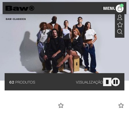
Baw Classics: camisetas, bermudas, moletons e mais
0
MENU
BAW •
CLASSICS
62
PRODUTOS
VISUALIZAÇÃO