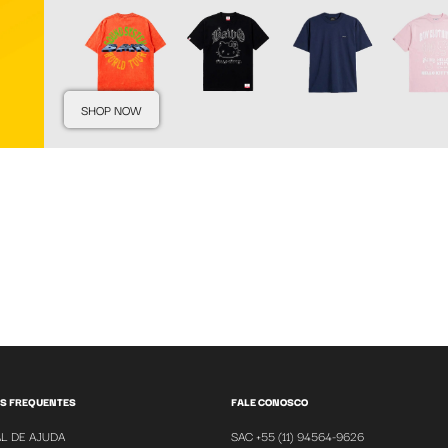
SHOP NOW
S FREQUENTES
FALE CONOSCO
L DE AJUDA
SAC +55 (11) 94564-9626