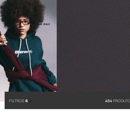
Roupas em promoção da Baw Clothing
BAW •
SALE
FILTROS
6
454
PRODUT