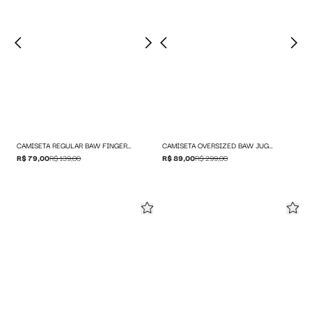
CAMISETA REGULAR BAW FINGERPRINT
CAMISETA OVERSIZED BAW JUGGLER KRAB
R$ 79,00
R$ 139,00
R$ 89,00
R$ 299,00