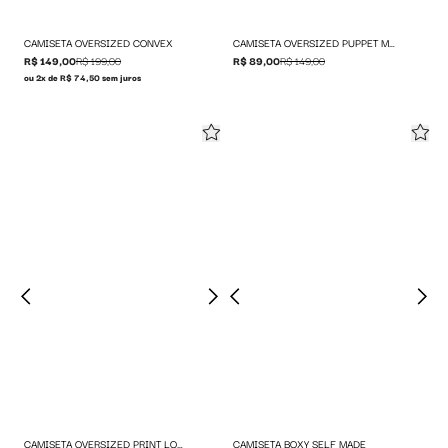
CAMISETA OVERSIZED CONVEX
CAMISETA OVERSIZED PUPPET MASTER
R$ 149,00
R$ 199,00
R$ 89,00
R$ 149,00
ou 2x de R$ 74,50 sem juros
CAMISETA OVERSIZED PRINT LOGO
CAMISETA BOXY SELF MADE