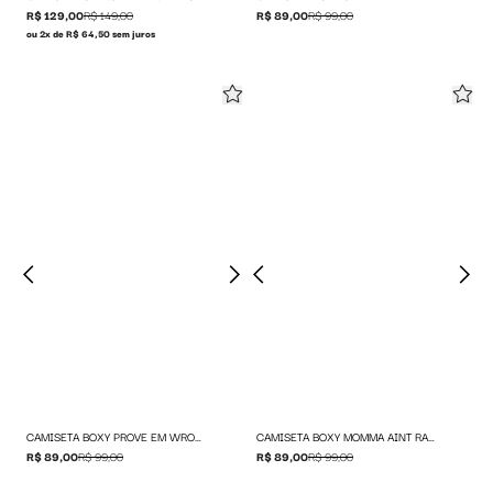
R$ 129,00
R$ 149,00
R$ 89,00
R$ 99,00
ou 2x de R$ 64,50 sem juros
CAMISETA BOXY PROVE EM WRONG
CAMISETA BOXY MOMMA AINT RAISED NO QUIT
R$ 89,00
R$ 99,00
R$ 89,00
R$ 99,00