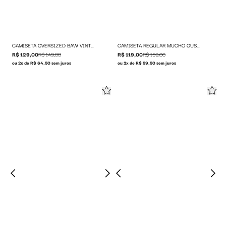
CAMISETA OVERSIZED BAW VINTAGE ARCH
CAMISETA REGULAR MUCHO GUSTO
R$ 129,00
R$ 149,00
R$ 119,00
R$ 159,00
ou 2x de R$ 64,50 sem juros
ou 2x de R$ 59,50 sem juros