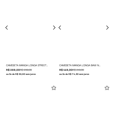
CAMISETA MANGA LONGA STREET STICKERS
CAMISETA MANGA LONGA BAW NO LLIE
R$ 269,00
R$ 299,00
R$ 149,00
R$ 219,00
ou 5x de R$ 53,80 sem juros
ou 2x de R$ 74,50 sem juros