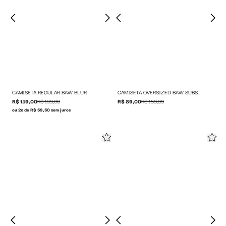
CAMISETA REGULAR BAW BLUR
CAMISETA OVERSIZED BAW SUBSCRIPT
R$ 119,00
R$ 139,00
R$ 89,00
R$ 159,00
ou 2x de R$ 59,50 sem juros