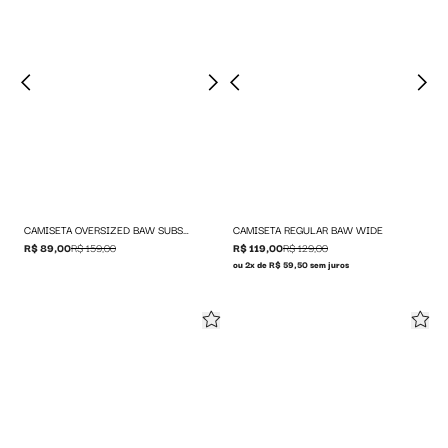
CAMISETA OVERSIZED BAW SUBSCRIPT
CAMISETA REGULAR BAW WIDE
R$ 89,00
R$ 159,00
R$ 119,00
R$ 129,00
ou 2x de R$ 59,50 sem juros