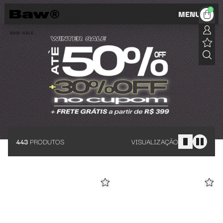
Roupas em promoção da Baw Clothing
0
MENU
BAW •
SALE
443
PRODUTOS
VISUALIZAÇÃO